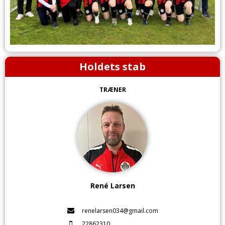
Holdets stab
TRÆNER
René Larsen
renelarsen034@gmail.com
22862310