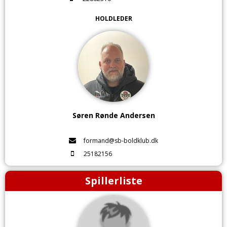
HOLDLEDER
Søren Rønde Andersen
formand@sb-boldklub.dk
25182156
Spillerliste