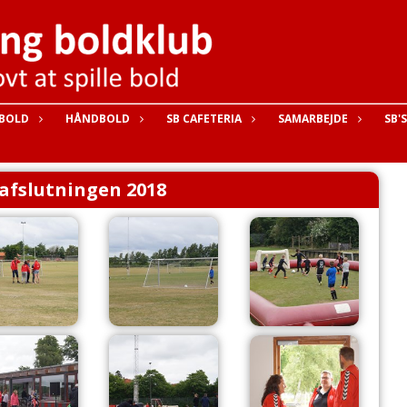
BOLD
HÅNDBOLD
SB CAFETERIA
SAMARBEJDE
SB'
fslutningen 2018