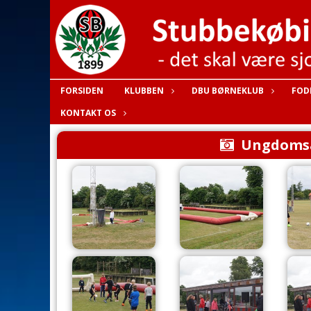
FORSIDEN
KLUBBEN
DBU BØRNEKLUB
FOD
KONTAKT OS
Ungdomsa