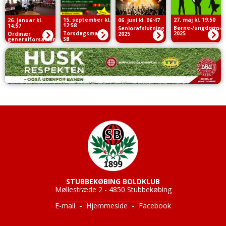
15. september kl.
27. maj kl. 19:50
26. januar kl.
06. juni kl. 06:47
12:58
14:57
Børne-/ungdomsaf
Seniorafslutning
Torsdagsmad i
2025
Ordinær
2025
SB
generalforsamling
STUBBEKØBING BOLDKLUB
Møllestræde 2 - 4850 Stubbekøbing
____________________________________
E-mail
-
Hjemmeside
-
Facebook