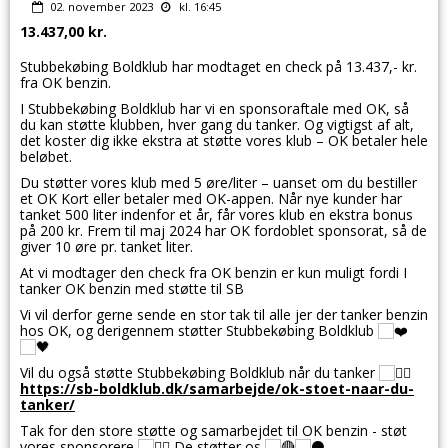
02. november 2023
kl. 16:45
13.437,00 kr.
Stubbekøbing Boldklub har modtaget en check på 13.437,- kr.
fra OK benzin.
I Stubbekøbing Boldklub har vi en sponsoraftale med OK, så
du kan støtte klubben, hver gang du tanker. Og vigtigst af alt,
det koster dig ikke ekstra at støtte vores klub – OK betaler hele
beløbet.
Du støtter vores klub med 5 øre/liter – uanset om du bestiller
et OK Kort eller betaler med OK-appen. Når nye kunder har
tanket 500 liter indenfor et år, får vores klub en ekstra bonus
på 200 kr. Frem til maj 2024 har OK fordoblet sponsorat, så de
giver 10 øre pr. tanket liter.
At vi modtager den check fra OK benzin er kun muligt fordi I
tanker OK benzin med støtte til SB
Vi vil derfor gerne sende en stor tak til alle jer der tanker benzin
hos OK, og derigennem støtter Stubbekøbing Boldklub
Vil du også støtte Stubbekøbing Boldklub når du tanker
https://sb-boldklub.dk/samarbejde/ok-stoet-naar-du-
tanker/
Tak for den store støtte og samarbejdet til OK benzin - støt
vores sponsorere
De støtter os