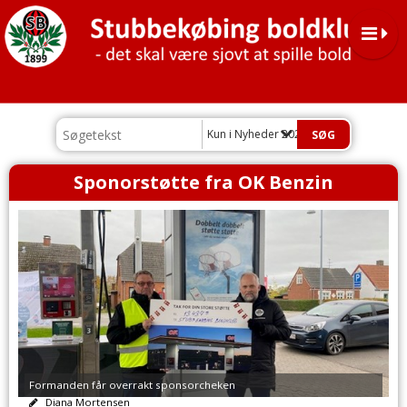
Kun i Nyheder 2023
Sponorstøtte fra OK Benzin
Formanden får overrakt sponsorcheken
Diana Mortensen