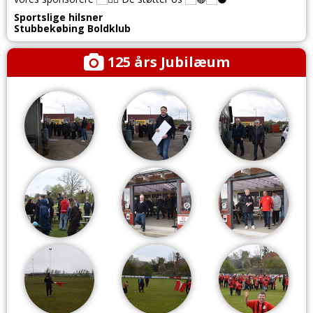
Sportslige hilsner
Stubbekøbing Boldklub
125 års Jubilæum