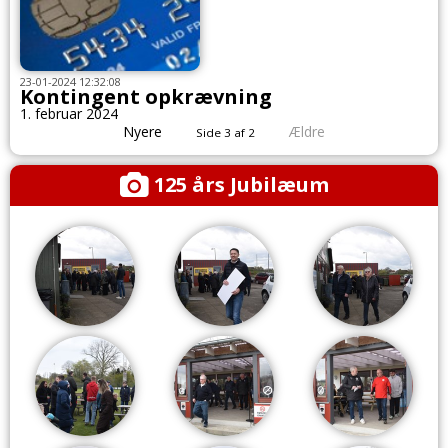
23-01-2024 12:32:08
Kontingent opkrævning
1. februar 2024
Nyere
Ældre
Side 3 af 2
125 års Jubilæum