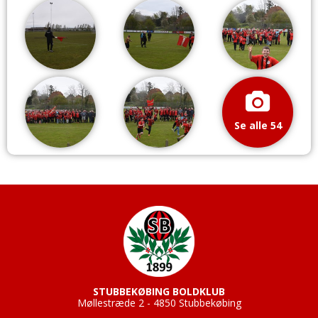
Se alle 54
STUBBEKØBING BOLDKLUB
Møllestræde 2 - 4850 Stubbekøbing
____________________________________